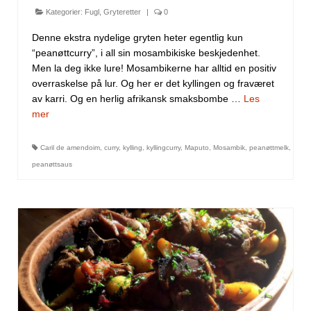
Kategorier:
Fugl
,
Gryteretter
|
0
Denne ekstra nydelige gryten heter egentlig kun
“peanøttcurry”, i all sin mosambikiske beskjedenhet.
Men la deg ikke lure! Mosambikerne har alltid en positiv
overraskelse på lur. Og her er det kyllingen og fraværet
av karri. Og en herlig afrikansk smaksbombe …
Les
mer
Caril de amendoim
,
curry
,
kylling
,
kyllingcurry
,
Maputo
,
Mosambik
,
peanøttmelk
,
peanøttsaus