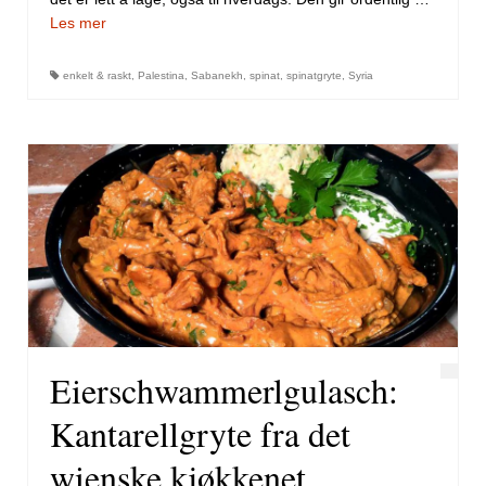
Les mer
enkelt & raskt
,
Palestina
,
Sabanekh
,
spinat
,
spinatgryte
,
Syria
Eierschwammerlgulasch:
Kantarellgryte fra det
wienske kjøkkenet