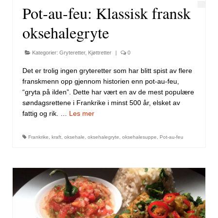
Pot-au-feu: Klassisk fransk
oksehalegryte
Kategorier:
Gryteretter
,
Kjøttretter
|
0
Det er trolig ingen gryteretter som har blitt spist av flere
franskmenn opp gjennom historien enn pot-au-feu,
“gryta på ilden”. Dette har vært en av de mest populære
søndagsrettene i Frankrike i minst 500 år, elsket av
fattig og rik. …
Les mer
Frankrike
,
kraft
,
oksehale
,
oksehalegryte
,
oksehalesuppe
,
Pot-au-feu