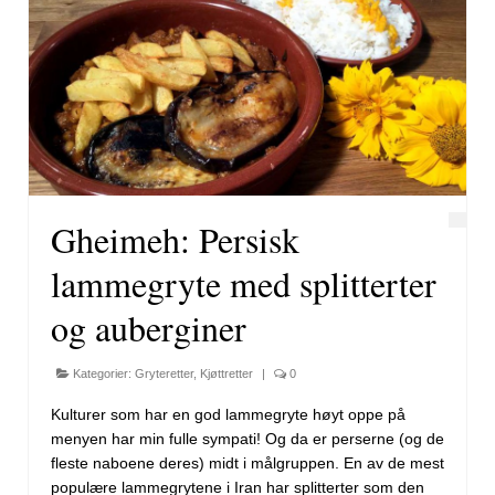
Gheimeh: Persisk
lammegryte med splitterter
og auberginer
Kategorier:
Gryteretter
,
Kjøttretter
|
0
Kulturer som har en god lammegryte høyt oppe på
menyen har min fulle sympati! Og da er perserne (og de
fleste naboene deres) midt i målgruppen. En av de mest
populære lammegrytene i Iran har splitterter som den