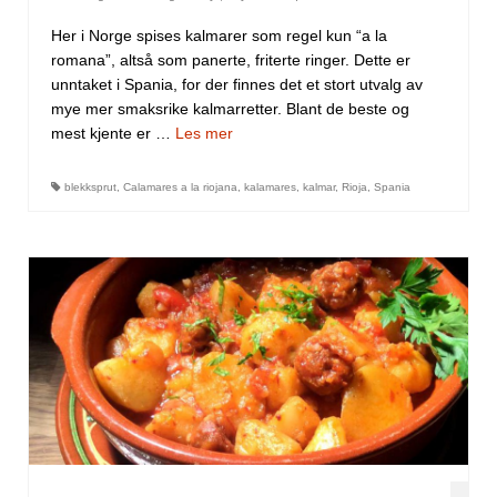
Her i Norge spises kalmarer som regel kun “a la
romana”, altså som panerte, friterte ringer. Dette er
unntaket i Spania, for der finnes det et stort utvalg av
mye mer smaksrike kalmarretter. Blant de beste og
mest kjente er …
Les mer
blekksprut
,
Calamares a la riojana
,
kalamares
,
kalmar
,
Rioja
,
Spania