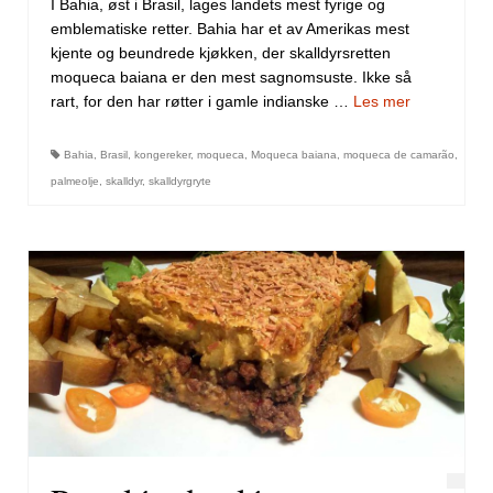
I Bahia, øst i Brasil, lages landets mest fyrige og
emblematiske retter. Bahia har et av Amerikas mest
kjente og beundrede kjøkken, der skalldyrsretten
moqueca baiana er den mest sagnomsuste. Ikke så
rart, for den har røtter i gamle indianske …
Les mer
Bahia
,
Brasil
,
kongereker
,
moqueca
,
Moqueca baiana
,
moqueca de camarão
,
palmeolje
,
skalldyr
,
skalldyrgryte