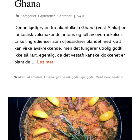
Ghana
Kategorier:
Gryteretter
,
Kjøttretter
|
0
Denne kjøttgryten fra akanfolket i Ghana (Vest-Afrika) er
fantastisk velsmakende, intens og full av overraskelser.
Enkeltingredienser som oljesardiner blandet med kjøtt
kan virke avskrekkende, men det fungerer utrolig godt!
Ikke så rart, egentlig, da det vestafrikanske kjøkkenet er
blant de …
Les mer
akan
,
akanfolket
,
Ghana
,
ghanesisk gryte
,
kjøttgryte
,
Meat stew
,
sardiner