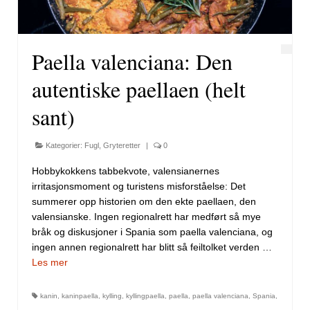
Paella valenciana: Den
autentiske paellaen (helt
sant)
Kategorier:
Fugl
,
Gryteretter
|
0
Hobbykokkens tabbekvote, valensianernes
irritasjonsmoment og turistens misforståelse: Det
summerer opp historien om den ekte paellaen, den
valensianske. Ingen regionalrett har medført så mye
bråk og diskusjoner i Spania som paella valenciana, og
ingen annen regionalrett har blitt så feiltolket verden …
Les mer
kanin
,
kaninpaella
,
kylling
,
kyllingpaella
,
paella
,
paella valenciana
,
Spania
,