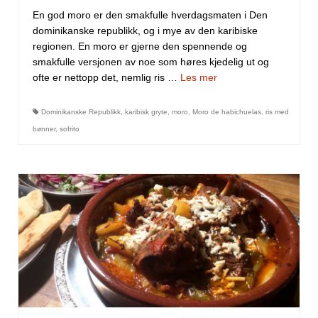
En god moro er den smakfulle hverdagsmaten i Den
dominikanske republikk, og i mye av den karibiske
regionen. En moro er gjerne den spennende og
smakfulle versjonen av noe som høres kjedelig ut og
ofte er nettopp det, nemlig ris …
Les mer
Dominikanske Republikk
,
karibisk gryte
,
moro
,
Moro de habichuelas
,
ris med
bønner
,
sofrito