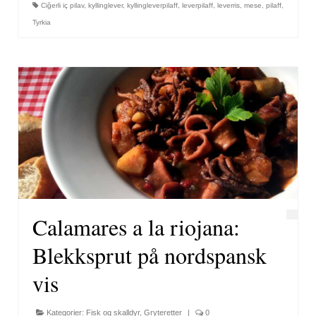
Ciğerli iç pilav
,
kyllinglever
,
kyllingleverpilaff
,
leverpilaff
,
leverris
,
mese
,
pilaff
,
Tyrkia
Calamares a la riojana:
Blekksprut på nordspansk
vis
Kategorier:
Fisk og skalldyr
,
Gryteretter
|
0