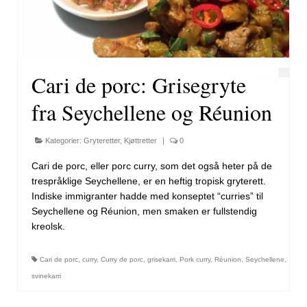
Cari de porc: Grisegryte
fra Seychellene og Réunion
Kategorier:
Gryteretter
,
Kjøttretter
|
0
Cari de porc, eller porc curry, som det også heter på de
trespråklige Seychellene, er en heftig tropisk gryterett.
Indiske immigranter hadde med konseptet “curries” til
Seychellene og Réunion, men smaken er fullstendig
kreolsk.
Cari de porc
,
curry
,
Curry de porc
,
grisekarri
,
Pork curry
,
Réunion
,
Seychellene
,
svinekarri