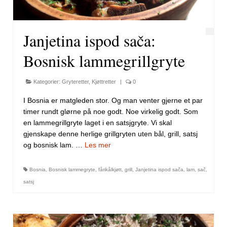
Janjetina ispod sača:
Bosnisk lammegrillgryte
Kategorier:
Gryteretter
,
Kjøttretter
|
0
I Bosnia er matgleden stor. Og man venter gjerne et par
timer rundt glørne på noe godt. Noe virkelig godt. Som
en lammegrillgryte laget i en satsjgryte. Vi skal
gjenskape denne herlige grillgryten uten bål, grill, satsj
og bosnisk lam. …
Les mer
Bosnia
,
Bosnisk lammegryte
,
fårikålkjøtt
,
grill
,
Janjetina ispod sača
,
lam
,
sač
,
satsj