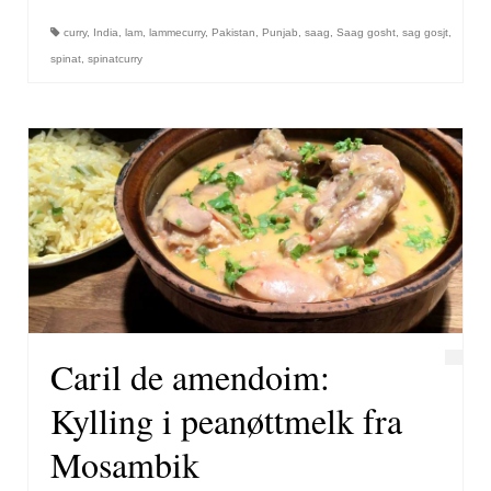
curry
,
India
,
lam
,
lammecurry
,
Pakistan
,
Punjab
,
saag
,
Saag gosht
,
sag gosjt
,
spinat
,
spinatcurry
Caril de amendoim:
Kylling i peanøttmelk fra
Mosambik