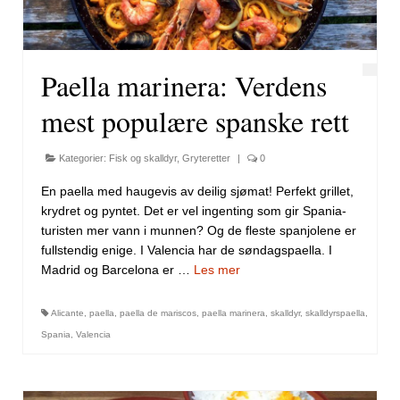
Paella marinera: Verdens
mest populære spanske rett
Kategorier:
Fisk og skalldyr
,
Gryteretter
|
0
En paella med haugevis av deilig sjømat! Perfekt grillet,
krydret og pyntet. Det er vel ingenting som gir Spania-
turisten mer vann i munnen? Og de fleste spanjolene er
fullstendig enige. I Valencia har de søndagspaella. I
Madrid og Barcelona er …
Les mer
Alicante
,
paella
,
paella de mariscos
,
paella marinera
,
skalldyr
,
skalldyrspaella
,
Spania
,
Valencia