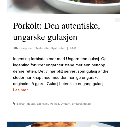
Pörkölt: Den autentiske,
ungarske gulasjen
Kategorier:
Gryteretter
,
Kjøttretter
|
0
Ingenting forbindes mer med Ungarn enn gulasj. Og
ingenting forvirrer ungarnturistene mer enn nettopp
denne retten. Det vi har blitt servert som gulasj andre
steder har knapt noe med den herlige ungarske
originalen å gjøre. Gulasj heter ikke engang gulasj …
Les mer
Balkan
,
gulasj
,
paprikasj
,
Pörkölt
,
Ungarn
,
ungarsk gulasj