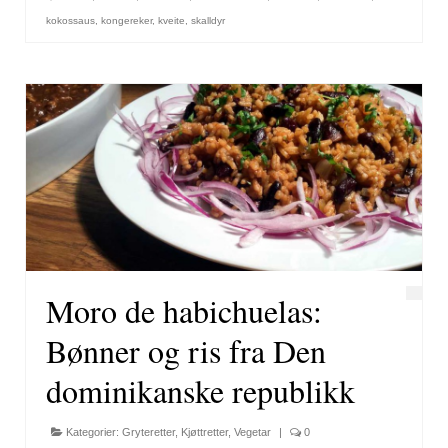
kokossaus
,
kongereker
,
kveite
,
skalldyr
Moro de habichuelas:
Bønner og ris fra Den
dominikanske republikk
Kategorier:
Gryteretter
,
Kjøttretter
,
Vegetar
|
0