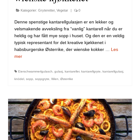
Kategorier:
Gryteretter
,
Vegetar
|
0
Denne spenstige kantarellgulasjen er en lekker og
velsmakende avveksling fra “vanlig” kantarell når du er
heldig og har fått mye sopp i huset. Og den er en veldig
typisk representant for det kreative kjøkkenet i
habsburgerske Østerrike, der wienske kokker …
Les
mer
Eierschwammerlgulasch
,
gulasj
,
kantareller
,
kantarellgryte
,
kantarellgulasj
,
knödel
,
sopp
,
soppgryte
,
Wien
,
Østerrike