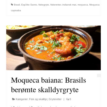
Brasil
,
Espírito Santo
,
fiskegryte
,
fiskeretter
,
indiansk mat
,
moqueca
,
Moqueca
capixaba
Moqueca baiana: Brasils
berømte skalldyrgryte
Kategorier:
Fisk og skalldyr
,
Gryteretter
|
0