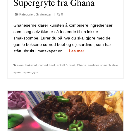
Supergryte fra Ghana
Kategorier:
Gryteretter
|
0
Ghaneserne klarer kunsten å kombinere ingredienser
som i seg selv ikke er så fristende til en lekker
smaksbombe. Lurer du på hva du skal gjøre med de
gamle boksene corned beef og oljesardiner, som har
stått ubrukt i matskapet en …
Les mer
akan
,
boksmat
,
corned beef
,
enkelt & raskt
,
Ghana
,
sardiner
,
spinach stew
,
spinat
,
spinatgryte