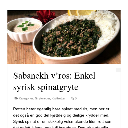
Sabanekh v’ros: Enkel
syrisk spinatgryte
Kategorier:
Gryteretter
,
Kjøttretter
|
0
Retten heter egentlig bare spinat med ris, men her er
det også en god del kjøttdeig og deilige krydder med.
Syrisk spinat er en skikkelig velsmakende liten rett som
det er lett å lage, også til hverdags. Den gir ordentlig …