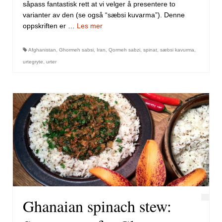
såpass fantastisk rett at vi velger å presentere to
varianter av den (se også “sæbsi kuvarma”). Denne
oppskriften er …
Les mer
Afghanistan
,
Ghormeh sabsi
,
Iran
,
Qormeh sabzi
,
spinat
,
sæbsi kavurma
,
urtegryte
,
urter
Ghanaian spinach stew: