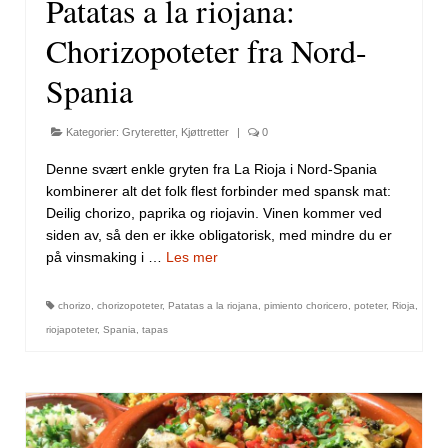
Patatas a la riojana:
Chorizopoteter fra Nord-
Spania
Kategorier:
Gryteretter
,
Kjøttretter
|
0
Denne svært enkle gryten fra La Rioja i Nord-Spania
kombinerer alt det folk flest forbinder med spansk mat:
Deilig chorizo, paprika og riojavin. Vinen kommer ved
siden av, så den er ikke obligatorisk, med mindre du er
på vinsmaking i …
Les mer
chorizo
,
chorizopoteter
,
Patatas a la riojana
,
pimiento choricero
,
poteter
,
Rioja
,
riojapoteter
,
Spania
,
tapas