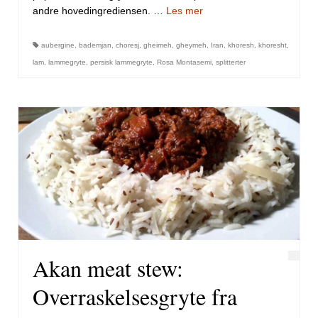
andre hovedingrediensen. …
Les mer
aubergine
,
bademjan
,
choresj
,
gheimeh
,
gheymeh
,
Iran
,
khoresh
,
khoresht
,
lam
,
lammegryte
,
persisk lammegryte
,
Rosa Montasemi
,
splitterter
Akan meat stew:
Overraskelsesgryte fra