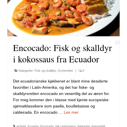
Encocado: Fisk og skalldyr
i kokossaus fra Ecuador
Kategorier:
Fisk og skalldyr
,
Gryteretter
|
0
Det ecuadorianske kjøkkenet er blant mine desiderte
favoritter i Latin-Amerika, og det har fiske- og
skalldyrsretten encocado en vesentlig del av æren for.
For meg kommer den i klasse med kjente europeiske
sjømatklassikere som paella, bouillebaisse og
caldeirada. En encocado …
Les mer
achiote
,
Ecuador
,
Encocado
,
fisk i kokossaus
,
fiskeretter
,
kokosmelk
,