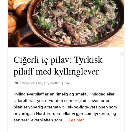
Ciğerli iç pilav: Tyrkisk
pilaff med kyllinglever
Kategorier:
Fugl
,
Gryteretter
|
0
Kyllingleverpilaff er en rimelig og smakfull middag eller
siderett fra Tyrkia. For den som er glad i lever, er en
pilaff et ypperlig alternativ til løk-og-fløte-versjonen som
er vanligst i Nord-Europa. Eller vi gjør som tyrkerne, og
serverer leverpilaffen som …
Les mer