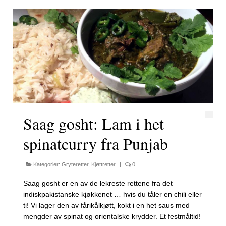
Saag gosht: Lam i het
spinatcurry fra Punjab
Kategorier:
Gryteretter
,
Kjøttretter
|
0
Saag gosht er en av de lekreste rettene fra det
indiskpakistanske kjøkkenet … hvis du tåler en chili eller
ti! Vi lager den av fårikålkjøtt, kokt i en het saus med
mengder av spinat og orientalske krydder. Et festmåltid!