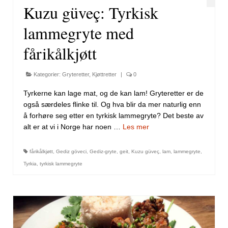
Kuzu güveç: Tyrkisk
lammegryte med
fårikålkjøtt
Kategorier:
Gryteretter
,
Kjøttretter
|
0
Tyrkerne kan lage mat, og de kan lam! Gryteretter er de
også særdeles flinke til. Og hva blir da mer naturlig enn
å forhøre seg etter en tyrkisk lammegryte? Det beste av
alt er at vi i Norge har noen …
Les mer
fårikålkjøtt
,
Gediz göveci
,
Gediz-gryte
,
geit
,
Kuzu güveç
,
lam
,
lammegryte
,
Tyrkia
,
tyrkisk lammegryte