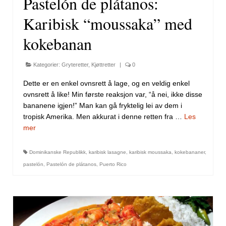
Pastelón de plátanos:
Karibisk “moussaka” med
kokebanan
Kategorier:
Gryteretter
,
Kjøttretter
|
0
Dette er en enkel ovnsrett å lage, og en veldig enkel
ovnsrett å like! Min første reaksjon var, “å nei, ikke disse
bananene igjen!” Man kan gå fryktelig lei av dem i
tropisk Amerika. Men akkurat i denne retten fra …
Les
mer
Dominikanske Republikk
,
karibisk lasagne
,
karibisk moussaka
,
kokebananer
,
pastelón
,
Pastelón de plátanos
,
Puerto Rico