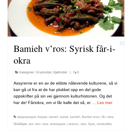
Bamieh v’ros: Syrisk får-i-
okra
Kategorier:
Gryteretter
,
Kjøttretter
|
0
Assyrerne er en av de eldste nålevende kulturene, så vi
kan gå ut fra at de har plukket opp en del gode
oppskrifter på sin vei gjennom kulturhistorien. Og det
har de! Fåriokra, om vi får kalle det så, er …
Les mer
aleppopepper
,
Assyria
,
bameh
,
bamia
,
bamieh
,
Bamieh w'roz
,
får i okra
,
fårikålkjøtt
,
lam
,
lam i okra
,
lammegryte
,
Libanon
,
okra
,
Syria
,
vermicelliris