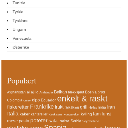
Tunisia
Tyrkia
Tyskland
Ungarn
Venezuela
Østerrike
Populært
Balkan
al ajillo
Bosnia
Afghanistan
blekksprut
brød
Andalucia
enkelt & raskt
dipp
Ecuador
Colombia
curry
Frankrike
fiskeretter
frukt
grill
Iran
India
fårikålkjøtt
Hellas
Italia
lam
lunsj
kaker
kylling
kantareller
Kaukasus
kongereker
poteter
salat
mese
pasta
salsa
Serbia
Seychellene
Spania
skalldyr
tapas