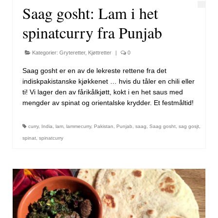
Saag gosht: Lam i het
spinatcurry fra Punjab
Kategorier:
Gryteretter
,
Kjøttretter
|
0
Saag gosht er en av de lekreste rettene fra det
indiskpakistanske kjøkkenet … hvis du tåler en chili eller
ti! Vi lager den av fårikålkjøtt, kokt i en het saus med
mengder av spinat og orientalske krydder. Et festmåltid!
curry
,
India
,
lam
,
lammecurry
,
Pakistan
,
Punjab
,
saag
,
Saag gosht
,
sag gosjt
,
spinat
,
spinatcurry