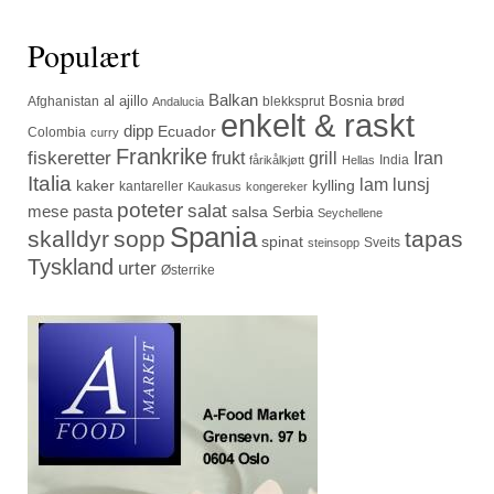
Populært
Balkan
al ajillo
Bosnia
Afghanistan
blekksprut
brød
Andalucia
enkelt & raskt
dipp
Ecuador
Colombia
curry
Frankrike
fiskeretter
frukt
grill
Iran
India
fårikålkjøtt
Hellas
Italia
lam
lunsj
kaker
kylling
kantareller
Kaukasus
kongereker
poteter
salat
mese
pasta
salsa
Serbia
Seychellene
Spania
skalldyr
sopp
tapas
spinat
Sveits
steinsopp
Tyskland
urter
Østerrike