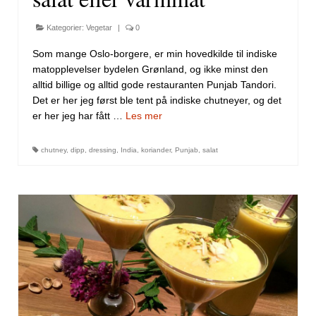
Kategorier:
Vegetar
|
0
Som mange Oslo-borgere, er min hovedkilde til indiske
matopplevelser bydelen Grønland, og ikke minst den
alltid billige og alltid gode restauranten Punjab Tandori.
Det er her jeg først ble tent på indiske chutneyer, og det
er her jeg har fått …
Les mer
chutney
,
dipp
,
dressing
,
India
,
koriander
,
Punjab
,
salat