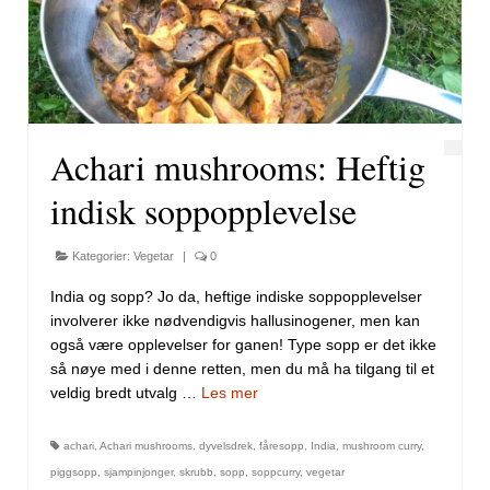
Achari mushrooms: Heftig
indisk soppopplevelse
Kategorier:
Vegetar
|
0
India og sopp? Jo da, heftige indiske soppopplevelser
involverer ikke nødvendigvis hallusinogener, men kan
også være opplevelser for ganen! Type sopp er det ikke
så nøye med i denne retten, men du må ha tilgang til et
veldig bredt utvalg …
Les mer
achari
,
Achari mushrooms
,
dyvelsdrek
,
fåresopp
,
India
,
mushroom curry
,
piggsopp
,
sjampinjonger
,
skrubb
,
sopp
,
soppcurry
,
vegetar