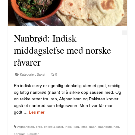
Nanbrød: Indisk
middagslefse med norske
råvarer
Kategorier:
Bakst
|
0
En indisk curry er egentlig utenkelig uten et godt, smidig
og luftig nanbrød (naan) til å slikke opp sausen med. Og
en rekke retter fra Iran, Afghanistan og Pakistan krever
også et nanbrød som følgesvenn. Men hvor får man
godt …
Les mer
Afghanistan
,
brød
,
enkelt & raskt
,
India
,
Iran
,
lefse
,
naan
,
naanbrød
,
nan
,
nanbrød
,
Pakistan