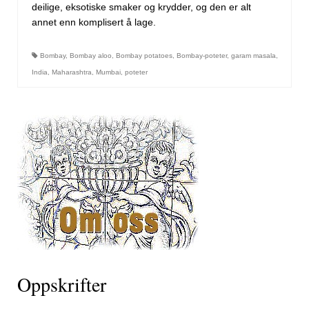
deilige, eksotiske smaker og krydder, og den er alt
annet enn komplisert å lage.
Bombay
,
Bombay aloo
,
Bombay potatoes
,
Bombay-poteter
,
garam masala
,
India
,
Maharashtra
,
Mumbai
,
poteter
Oppskrifter