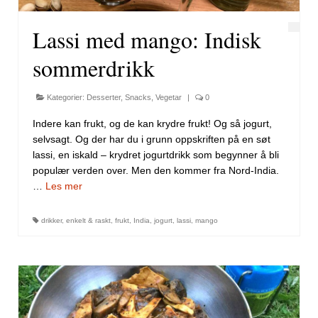
Lassi med mango: Indisk
sommerdrikk
Kategorier:
Desserter
,
Snacks
,
Vegetar
|
0
Indere kan frukt, og de kan krydre frukt! Og så jogurt,
selvsagt. Og der har du i grunn oppskriften på en søt
lassi, en iskald – krydret jogurtdrikk som begynner å bli
populær verden over. Men den kommer fra Nord-India.
…
Les mer
drikker
,
enkelt & raskt
,
frukt
,
India
,
jogurt
,
lassi
,
mango