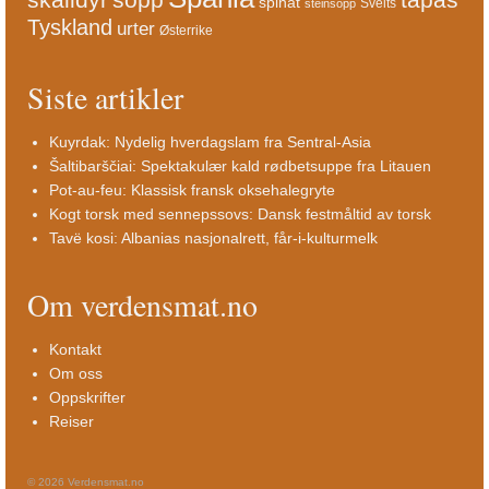
sopp
spinat
Sveits
steinsopp
Tyskland
urter
Østerrike
Siste artikler
Kuyrdak: Nydelig hverdagslam fra Sentral-Asia
Šaltibarščiai: Spektakulær kald rødbetsuppe fra Litauen
Pot-au-feu: Klassisk fransk oksehalegryte
Kogt torsk med sennepssovs: Dansk festmåltid av torsk
Tavë kosi: Albanias nasjonalrett, får-i-kulturmelk
Om verdensmat.no
Kontakt
Om oss
Oppskrifter
Reiser
© 2026 Verdensmat.no