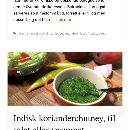
“sommerdrikk” er ikke en dekkende betegnelse for
denne flytende delikatessen. Safranlassi kan også
serveres som mellommåltid, forrett eller til og med
dessert, og det hele …
Les mer
drikker
,
enkelt & raskt
,
India
,
jogurt
,
jogurtdrikk
,
lassi
,
Punjab
,
safran
Indisk korianderchutney, til
salat eller varmmat