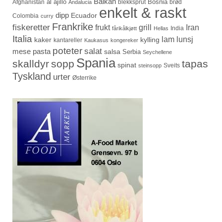
Balkan
al ajillo
Bosnia
Afghanistan
blekksprut
brød
Andalucia
enkelt & raskt
dipp
Ecuador
Colombia
curry
Frankrike
fiskeretter
frukt
grill
Iran
India
fårikålkjøtt
Hellas
Italia
lam
lunsj
kaker
kylling
kantareller
Kaukasus
kongereker
poteter
salat
mese
pasta
salsa
Serbia
Seychellene
Spania
skalldyr
sopp
tapas
spinat
Sveits
steinsopp
Tyskland
urter
Østerrike