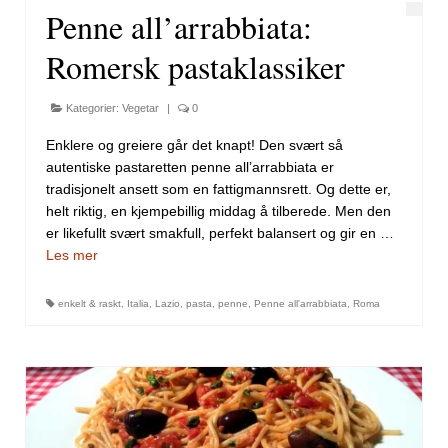
Penne all’arrabbiata:
Romersk pastaklassiker
Kategorier:
Vegetar
|
0
Enklere og greiere går det knapt! Den svært så
autentiske pastaretten penne all’arrabbiata er
tradisjonelt ansett som en fattigmannsrett. Og dette er,
helt riktig, en kjempebillig middag å tilberede. Men den
er likefullt svært smakfull, perfekt balansert og gir en …
Les mer
enkelt & raskt
,
Italia
,
Lazio
,
pasta
,
penne
,
Penne all'arrabbiata
,
Roma