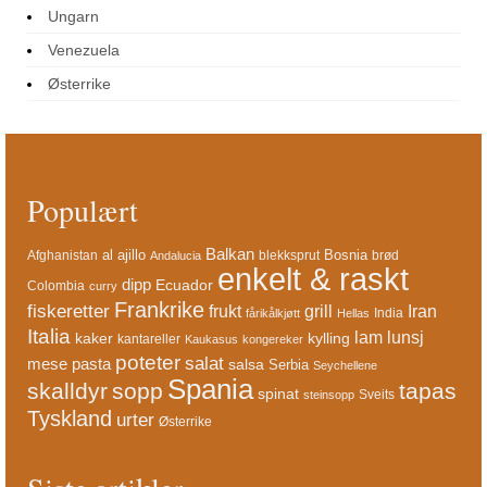
Ungarn
Venezuela
Østerrike
Populært
Balkan
al ajillo
Bosnia
Afghanistan
blekksprut
brød
Andalucia
enkelt & raskt
dipp
Ecuador
Colombia
curry
Frankrike
fiskeretter
frukt
grill
Iran
India
fårikålkjøtt
Hellas
Italia
lam
lunsj
kaker
kylling
kantareller
Kaukasus
kongereker
poteter
salat
mese
pasta
salsa
Serbia
Seychellene
Spania
skalldyr
sopp
tapas
spinat
Sveits
steinsopp
Tyskland
urter
Østerrike