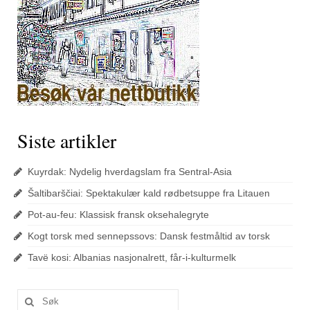
Siste artikler
Kuyrdak: Nydelig hverdagslam fra Sentral-Asia
Šaltibarščiai: Spektakulær kald rødbetsuppe fra Litauen
Pot-au-feu: Klassisk fransk oksehalegryte
Kogt torsk med sennepssovs: Dansk festmåltid av torsk
Tavë kosi: Albanias nasjonalrett, får-i-kulturmelk