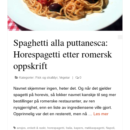
Spaghetti alla puttanesca:
Horespagetti etter romersk
oppskrift
Kategorier:
Fisk og skalldyr
,
Vegetar
|
0
Navnet skjemmer ingen, heter det. Og når det gjelder
spagetti på horevis, så lokker navnet kanskje til seg mer
bestillinger på romerske restauranter, av ren
nysgjerrighet, enn en liste av ingrediensene ville gjort.
Opprinnelig var det en resterett, men nå …
Les mer
ansjos
,
enkelt & raskt
,
horespagetti
,
Italia
,
kapers
,
møkkaspagetti
,
Napoli
,