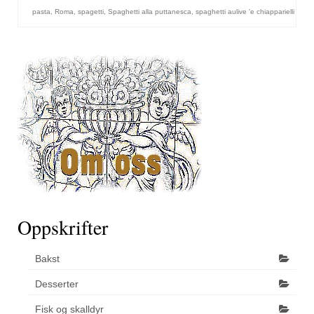
pasta
,
Roma
,
spagetti
,
Spaghetti alla puttanesca
,
spaghetti aulive 'e chiapparielli
Oppskrifter
Bakst
Desserter
Fisk og skalldyr