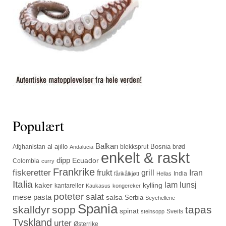
Populært
Balkan
al ajillo
Bosnia
Afghanistan
blekksprut
brød
Andalucia
enkelt & raskt
dipp
Ecuador
Colombia
curry
Frankrike
fiskeretter
frukt
grill
Iran
India
fårikålkjøtt
Hellas
Italia
lam
lunsj
kaker
kylling
kantareller
Kaukasus
kongereker
poteter
salat
mese
pasta
salsa
Serbia
Seychellene
Spania
skalldyr
sopp
tapas
spinat
Sveits
steinsopp
Tyskland
urter
Østerrike