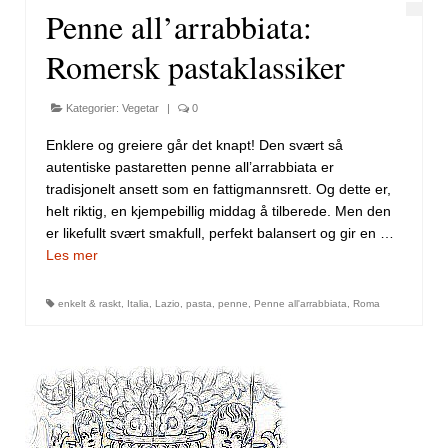
Penne all’arrabbiata:
Romersk pastaklassiker
Kategorier:
Vegetar
|
0
Enklere og greiere går det knapt! Den svært så
autentiske pastaretten penne all’arrabbiata er
tradisjonelt ansett som en fattigmannsrett. Og dette er,
helt riktig, en kjempebillig middag å tilberede. Men den
er likefullt svært smakfull, perfekt balansert og gir en …
Les mer
enkelt & raskt
,
Italia
,
Lazio
,
pasta
,
penne
,
Penne all'arrabbiata
,
Roma