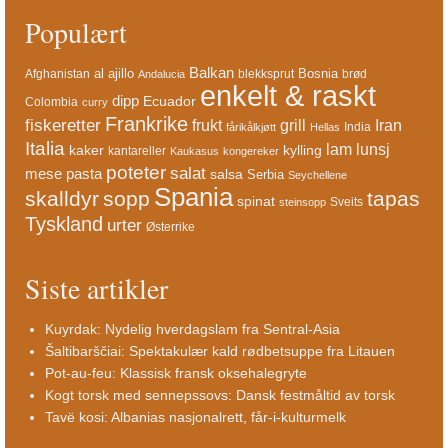
Populært
Balkan
al ajillo
Bosnia
Afghanistan
blekksprut
brød
Andalucia
enkelt & raskt
dipp
Ecuador
Colombia
curry
Frankrike
fiskeretter
frukt
grill
Iran
India
fårikålkjøtt
Hellas
Italia
lam
lunsj
kaker
kylling
kantareller
Kaukasus
kongereker
poteter
salat
mese
pasta
salsa
Serbia
Seychellene
Spania
skalldyr
sopp
tapas
spinat
Sveits
steinsopp
Tyskland
urter
Østerrike
Siste artikler
Kuyrdak: Nydelig hverdagslam fra Sentral-Asia
Šaltibarščiai: Spektakulær kald rødbetsuppe fra Litauen
Pot-au-feu: Klassisk fransk oksehalegryte
Kogt torsk med sennepssovs: Dansk festmåltid av torsk
Tavë kosi: Albanias nasjonalrett, får-i-kulturmelk