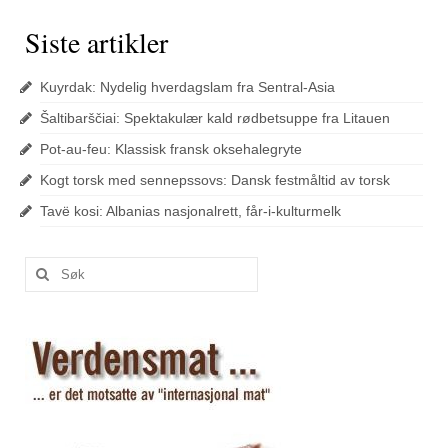
Siste artikler
Kuyrdak: Nydelig hverdagslam fra Sentral-Asia
Šaltibarščiai: Spektakulær kald rødbetsuppe fra Litauen
Pot-au-feu: Klassisk fransk oksehalegryte
Kogt torsk med sennepssovs: Dansk festmåltid av torsk
Tavë kosi: Albanias nasjonalrett, får-i-kulturmelk