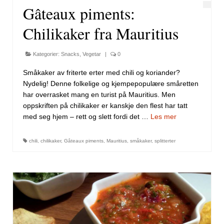
Gâteaux piments:
Chilikaker fra Mauritius
Kategorier:
Snacks
,
Vegetar
|
0
Småkaker av friterte erter med chili og koriander?
Nydelig! Denne folkelige og kjempepopulære småretten
har overrasket mang en turist på Mauritius. Men
oppskriften på chilikaker er kanskje den flest har tatt
med seg hjem – rett og slett fordi det …
Les mer
chili
,
chilikaker
,
Gâteaux piments
,
Mauritius
,
småkaker
,
splitterter