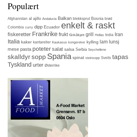
Populært
Balkan
al ajillo
Bosnia
Afghanistan
blekksprut
brød
Andalucia
enkelt & raskt
dipp
Ecuador
Colombia
curry
Frankrike
fiskeretter
frukt
grill
Iran
India
fårikålkjøtt
Hellas
Italia
lam
lunsj
kaker
kylling
kantareller
Kaukasus
kongereker
poteter
salat
mese
pasta
salsa
Serbia
Seychellene
Spania
skalldyr
sopp
tapas
spinat
Sveits
steinsopp
Tyskland
urter
Østerrike