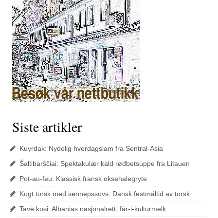
Siste artikler
Kuyrdak: Nydelig hverdagslam fra Sentral-Asia
Šaltibarščiai: Spektakulær kald rødbetsuppe fra Litauen
Pot-au-feu: Klassisk fransk oksehalegryte
Kogt torsk med sennepssovs: Dansk festmåltid av torsk
Tavë kosi: Albanias nasjonalrett, får-i-kulturmelk