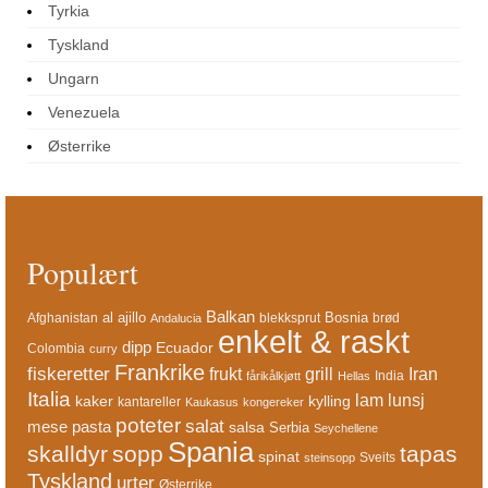
Tyrkia
Tyskland
Ungarn
Venezuela
Østerrike
Populært
Balkan
al ajillo
Bosnia
Afghanistan
blekksprut
brød
Andalucia
enkelt & raskt
dipp
Ecuador
Colombia
curry
Frankrike
fiskeretter
frukt
grill
Iran
India
fårikålkjøtt
Hellas
Italia
lam
lunsj
kaker
kylling
kantareller
Kaukasus
kongereker
poteter
salat
mese
pasta
salsa
Serbia
Seychellene
Spania
skalldyr
sopp
tapas
spinat
Sveits
steinsopp
Tyskland
urter
Østerrike