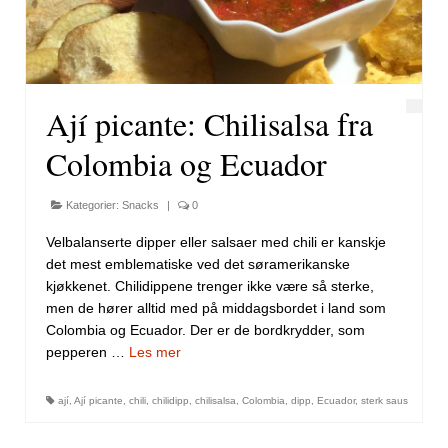
Ají picante: Chilisalsa fra
Colombia og Ecuador
Kategorier:
Snacks
|
0
Velbalanserte dipper eller salsaer med chili er kanskje
det mest emblematiske ved det søramerikanske
kjøkkenet. Chilidippene trenger ikke være så sterke,
men de hører alltid med på middagsbordet i land som
Colombia og Ecuador. Der er de bordkrydder, som
pepperen …
Les mer
ají
,
Ají picante
,
chili
,
chilidipp
,
chilisalsa
,
Colombia
,
dipp
,
Ecuador
,
sterk saus