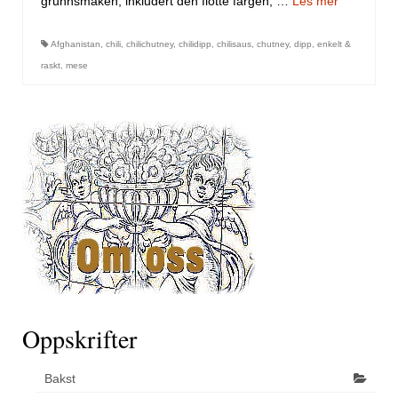
grunnsmaken, inkludert den flotte fargen, …
Les mer
Afghanistan
,
chili
,
chilichutney
,
chilidipp
,
chilisaus
,
chutney
,
dipp
,
enkelt &
raskt
,
mese
Oppskrifter
Bakst