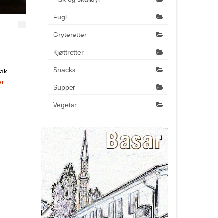
Fugl
Gryteretter
Kjøttretter
Snacks
mak
er
Supper
Vegetar