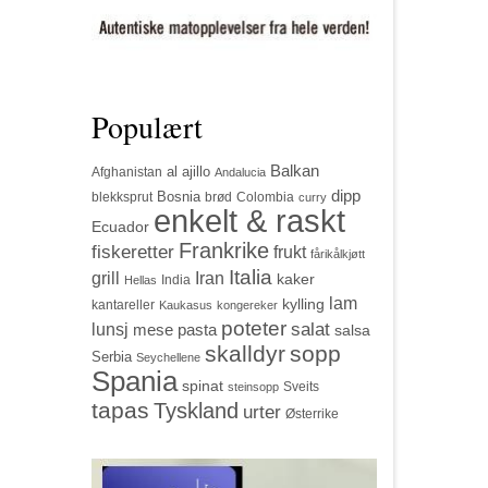
Populært
Balkan
al ajillo
Afghanistan
Andalucia
dipp
Bosnia
blekksprut
brød
Colombia
curry
enkelt & raskt
Ecuador
Frankrike
fiskeretter
frukt
fårikålkjøtt
Italia
grill
Iran
kaker
India
Hellas
lam
kylling
kantareller
Kaukasus
kongereker
poteter
salat
lunsj
mese
pasta
salsa
skalldyr
sopp
Serbia
Seychellene
Spania
spinat
Sveits
steinsopp
tapas
Tyskland
urter
Østerrike