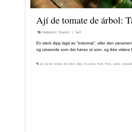
Ají de tomate de árbol: 
Kategorier:
Snacks
|
0
En sterk dipp lagd av “tretomat”, eller den søramer
og utseende som det høres ut som, og ikke videre k
ají
,
Ají de tomate de árbol
,
dipp
,
Ecuador
,
frukt
,
Peru
,
salsa
,
tamarill