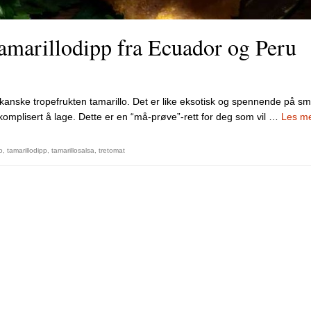
Tamarillodipp fra Ecuador og Peru
ikanske tropefrukten tamarillo. Det er like eksotisk og spennende på s
omplisert å lage. Dette er en “må-prøve”-rett for deg som vil …
Les m
o
,
tamarillodipp
,
tamarillosalsa
,
tretomat