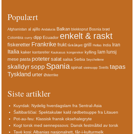
Populært
Balkan
al ajillo
Bosnia
Afghanistan
blekksprut
brød
Andalucia
enkelt & raskt
dipp
Ecuador
Colombia
curry
Frankrike
fiskeretter
frukt
grill
Iran
India
fårikålkjøtt
Hellas
Italia
lam
lunsj
kaker
kylling
kantareller
Kaukasus
kongereker
poteter
salat
mese
pasta
salsa
Serbia
Seychellene
Spania
skalldyr
sopp
tapas
spinat
Sveits
steinsopp
Tyskland
urter
Østerrike
Siste artikler
Kuyrdak: Nydelig hverdagslam fra Sentral-Asia
Šaltibarščiai: Spektakulær kald rødbetsuppe fra Litauen
Pot-au-feu: Klassisk fransk oksehalegryte
Kogt torsk med sennepssovs: Dansk festmåltid av torsk
Tavë kosi: Albanias nasjonalrett, får-i-kulturmelk