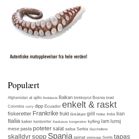
Populært
Balkan
al ajillo
Bosnia
Afghanistan
blekksprut
brød
Andalucia
enkelt & raskt
dipp
Ecuador
Colombia
curry
Frankrike
fiskeretter
frukt
grill
Iran
India
fårikålkjøtt
Hellas
Italia
lam
lunsj
kaker
kylling
kantareller
Kaukasus
kongereker
poteter
salat
mese
pasta
salsa
Serbia
Seychellene
Spania
skalldyr
sopp
tapas
spinat
Sveits
steinsopp