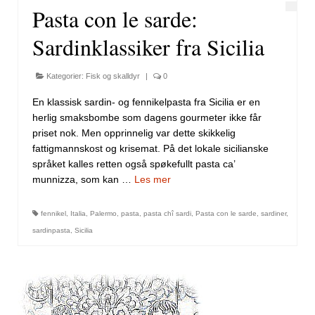
Pasta con le sarde:
Sardinklassiker fra Sicilia
Kategorier:
Fisk og skalldyr
|
0
En klassisk sardin- og fennikelpasta fra Sicilia er en
herlig smaksbombe som dagens gourmeter ikke får
priset nok. Men opprinnelig var dette skikkelig
fattigmannskost og krisemat. På det lokale sicilianske
språket kalles retten også spøkefullt pasta ca’
munnizza, som kan …
Les mer
fennikel
,
Italia
,
Palermo
,
pasta
,
pasta chî sardi
,
Pasta con le sarde
,
sardiner
,
sardinpasta
,
Sicilia