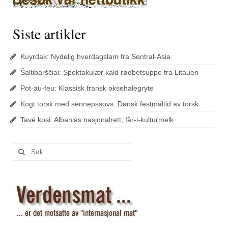
Siste artikler
Kuyrdak: Nydelig hverdagslam fra Sentral-Asia
Šaltibarščiai: Spektakulær kald rødbetsuppe fra Litauen
Pot-au-feu: Klassisk fransk oksehalegryte
Kogt torsk med sennepssovs: Dansk festmåltid av torsk
Tavë kosi: Albanias nasjonalrett, får-i-kulturmelk