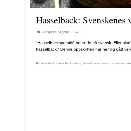
Hasselback: Svenskenes 
Kategorier:
Vegetar
|
0
“Hasselbackspotatis” heter de på svensk. Eller skal
hasselback? Denne oppskriften har nemlig gått verd
hasselback
,
hasselbackpoteter
,
Hasselbackspotatis
,
ovnsbakte pote