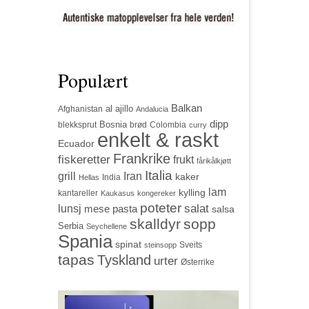
Populært
Balkan
al ajillo
Afghanistan
Andalucia
dipp
Bosnia
blekksprut
brød
Colombia
curry
enkelt & raskt
Ecuador
Frankrike
fiskeretter
frukt
fårikålkjøtt
Italia
grill
Iran
kaker
India
Hellas
lam
kylling
kantareller
Kaukasus
kongereker
poteter
salat
lunsj
mese
pasta
salsa
skalldyr
sopp
Serbia
Seychellene
Spania
spinat
Sveits
steinsopp
tapas
Tyskland
urter
Østerrike