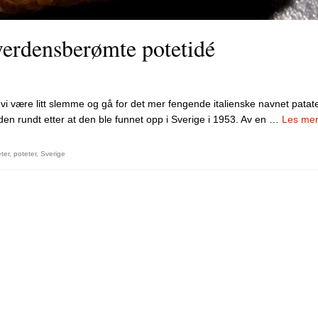
verdensberømte potetidé
 vi være litt slemme og gå for det mer fengende italienske navnet patat
en rundt etter at den ble funnet opp i Sverige i 1953. Av en …
Les me
ter
,
poteter
,
Sverige