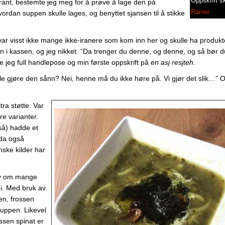
Oppskrift s
ant, bestemte jeg meg for å prøve å lage den på
Rainer
dan suppen skulle lages, og benyttet sjansen til å stikke
 var visst ikke mange ikke-iranere som kom inn her og skulle ha produkt
en i kassen, og jeg nikket. “Da trenger du denne, og denne, og så bør 
e jeg full handlepose og min første oppskrift på en
asj resjteh
.
le gjøre den sånn? Nei, henne må du ikke høre på. Vi gjør det slik…” 
ra støtte. Var
re varianter.
gså) hadde et
 da også
nske kilder har
lv om mange
i. Med bruk av
en, frossen
suppen. Likevel
ssen spinat er