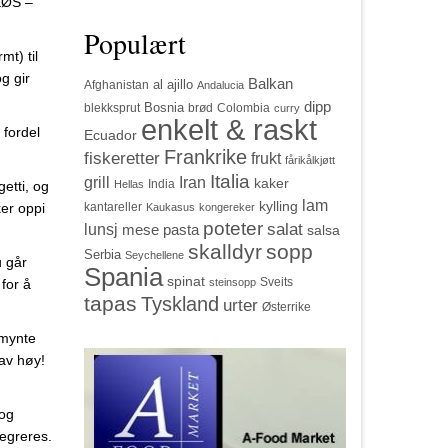
/EØS –
Populært
mt) til
g gir
Balkan
al ajillo
Afghanistan
Andalucia
dipp
Bosnia
blekksprut
brød
Colombia
curry
enkelt & raskt
 fordel
Ecuador
Frankrike
fiskeretter
frukt
fårikålkjøtt
Italia
grill
Iran
kaker
India
Hellas
getti, og
lam
kylling
kantareller
er oppi
Kaukasus
kongereker
poteter
salat
lunsj
mese
pasta
salsa
skalldyr
sopp
Serbia
Seychellene
u går
Spania
spinat
Sveits
steinsopp
for å
tapas
Tyskland
urter
Østerrike
 mynte
 av høy!
 og
tegreres.