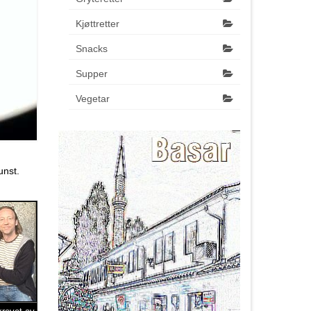
Kjøttretter
Snacks
Supper
Vegetar
n
unst.