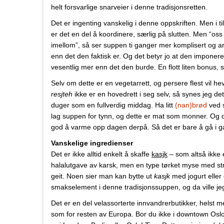
helt forsvarlige snarveier i denne tradisjonsretten.
Det er ingenting vanskelig i denne oppskriften. Men i tille
er det en del å koordinere, særlig på slutten. Men “os
imellom”, så ser suppen ti ganger mer komplisert og ar
enn det den faktisk er. Og det betyr jo at den imponer
vesentlig mer enn det den burde. En flott liten bonus,
Selv om dette er en vegetarrett, og persere flest vil h
resjteh
ikke er en hovedrett i seg selv, så synes jeg de
duger som en fullverdig middag. Ha litt
(nan)brød
ved s
lag suppen for tynn, og dette er mat som monner. Og 
god å varme opp dagen derpå. Så det er bare å gå i g
Vanskelige ingredienser
Det er ikke alltid enkelt å skaffe
kasjk
– som altså ikke 
halalutgave av karsk, men en type tørket myse med s
geit. Noen sier man kan bytte ut
kasjk
med jogurt eller 
smakselement i denne tradisjonssuppen, og da ville jeg h
Det er en del velassorterte innvandrerbutikker, helst m
som for resten av Europa. Bor du ikke i downtown Oslo