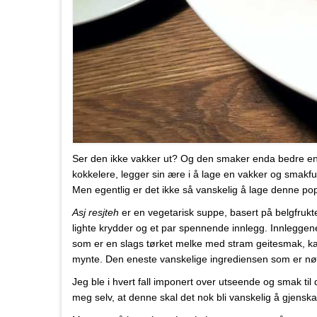
Ser den ikke vakker ut? Og den smaker enda bedre en
kokkelere, legger sin ære i å lage en vakker og smakfu
Men egentlig er det ikke så vanskelig å lage denne popu
Asj resjteh
er en vegetarisk suppe, basert på belgfrukte
lighte krydder og et par spennende innlegg. Innleggen
som er en slags tørket melke med stram geitesmak, kara
mynte. Den eneste vanskelige ingrediensen som er n
Jeg ble i hvert fall imponert over utseende og smak ti
meg selv, at denne skal det nok bli vanskelig å gjensk