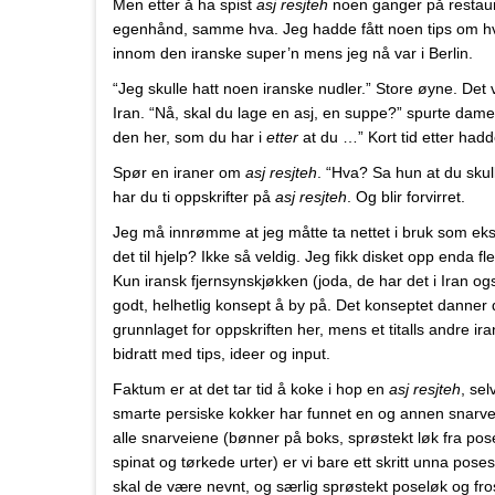
Men etter å ha spist
asj resjteh
noen ganger på restaur
egenhånd, samme hva. Jeg hadde fått noen tips om hvor
innom den iranske super’n mens jeg nå var i Berlin.
“Jeg skulle hatt noen iranske nudler.” Store øyne. Det
Iran. “Nå, skal du lage en asj, en suppe?” spurte dam
den her, som du har i
etter
at du …” Kort tid etter hadd
Spør en iraner om
asj resjteh
. “Hva? Sa hun at du skul
har du ti oppskrifter på
asj resjteh
. Og blir forvirret.
Jeg må innrømme at jeg måtte ta nettet i bruk som ekst
det til hjelp? Ikke så veldig. Jeg fikk disket opp enda fle
Kun iransk fjernsynskjøkken (joda, de har det i Iran o
godt, helhetlig konsept å by på. Det konseptet danner
grunnlaget for oppskriften her, mens et titalls andre ira
bidratt med tips, ideer og input.
Faktum er at det tar tid å koke i hop en
asj resjteh
, se
smarte persiske kokker har funnet en og annen snarve
alle snarveiene (bønner på boks, sprøstekt løk fra pos
spinat og tørkede urter) er vi bare ett skritt unna pose
skal de være nevnt, og særlig sprøstekt poseløk og fro