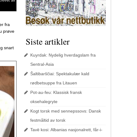
krevet av
er fra
du prøve
Siste artikler
Og snart
Kuyrdak: Nydelig hverdagslam fra
Sentral-Asia
Šaltibarščiai: Spektakulær kald
rødbetsuppe fra Litauen
Pot-au-feu: Klassisk fransk
oksehalegryte
Kogt torsk med sennepssovs: Dansk
festmåltid av torsk
Tavë kosi: Albanias nasjonalrett, får-i-