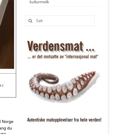
kulturmelk
 i
el Norge
gang du