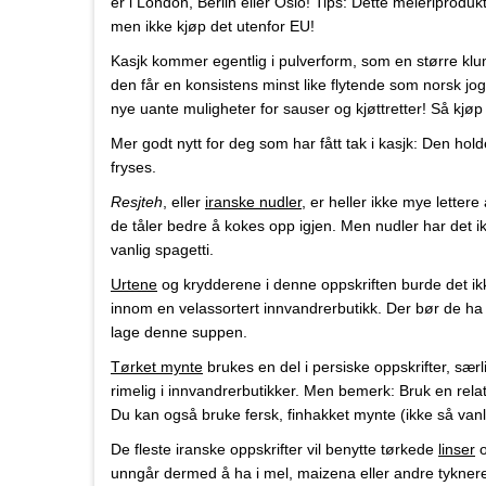
er i London, Berlin eller Oslo! Tips: Dette meieriprodu
men ikke kjøp det utenfor EU!
Kasjk kommer egentlig i pulverform, som en større klump
den får en konsistens minst like flytende som norsk jogu
nye uante muligheter for sauser og kjøttretter! Så kjøp 
Mer godt nytt for deg som har fått tak i kasjk: Den hold
fryses.
Resjteh
, eller
iranske nudler
, er heller ikke mye lettere
de tåler bedre å kokes opp igjen. Men nudler har det
vanlig spagetti.
Urtene
og krydderene i denne oppskriften burde det ikk
innom en velassortert innvandrerbutikk. Der bør de ha 
lage denne suppen.
Tørket mynte
brukes en del i persiske oppskrifter, sær
rimelig i innvandrerbutikker. Men bemerk: Bruk en rela
Du kan også bruke fersk, finhakket mynte (ikke så van
De fleste iranske oppskrifter vil benytte tørkede
linser
o
unngår dermed å ha i mel, maizena eller andre tyknere