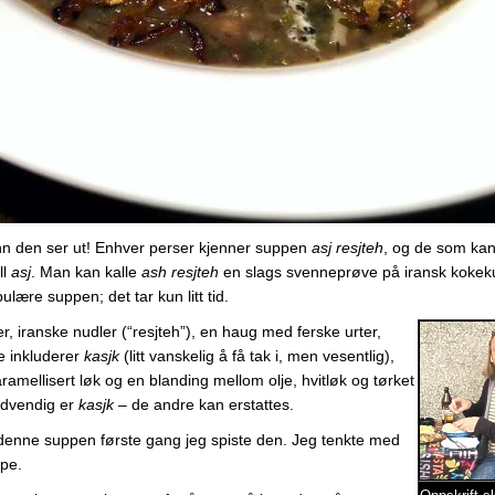
n den ser ut! Enhver perser kjenner suppen
asj resjteh
, og de som ka
ll
asj
. Man kan kalle
ash resjteh
en slags svenneprøve på iransk kokek
lære suppen; det tar kun litt tid.
r, iranske nudler (“resjteh”), en haug med ferske urter,
e inkluderer
kasjk
(litt vanskelig å få tak i, men vesentlig),
mellisert løk og en blanding mellom olje, hvitløk og tørket
ødvendig er
kasjk
– de andre kan erstattes.
l denne suppen første gang jeg spiste den. Jeg tenkte med
ape.