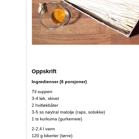
Oppskrift
Ingredienser (6 porsjoner)
Til suppen:
3-4 løk, skivet
2 hvitløkbåter
3-5 ss nøytral matolje (raps, solsikke)
1 ts kurkuma (gurkemeie)
2-2,4 l vann
120 g kikerter (tørre)