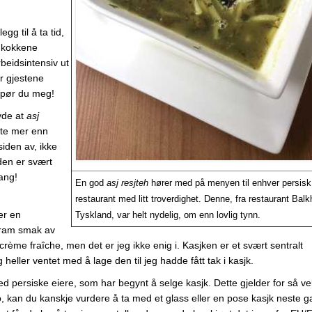
gg til å ta tid,
s kokkene
beidsintensiv ut
er gjestene
 spør du meg!
evde at
asj
tte mer enn
iden av, ikke
den er svært
ang!
En god
asj resjteh
hører med på menyen til enhver persisk
restaurant med litt troverdighet. Denne, fra restaurant Balkh
er en
Tyskland, var helt nydelig, om enn lovlig tynn.
tram smak av
crème fraîche, men det er jeg ikke enig i. Kasjken er et svært sentralt
eller ventet med å lage den til jeg hadde fått tak i kasjk.
ed persiske eiere, som har begynt å selge kasjk. Dette gjelder for så v
, kan du kanskje vurdere å ta med et glass eller en pose kasjk neste 