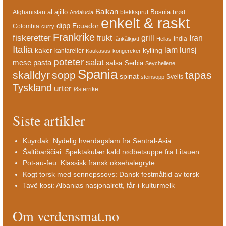
Balkan
al ajillo
Bosnia
Afghanistan
blekksprut
brød
Andalucia
enkelt & raskt
dipp
Ecuador
Colombia
curry
Frankrike
fiskeretter
frukt
grill
Iran
India
fårikålkjøtt
Hellas
Italia
lam
lunsj
kaker
kylling
kantareller
Kaukasus
kongereker
poteter
salat
mese
pasta
salsa
Serbia
Seychellene
Spania
skalldyr
sopp
tapas
spinat
Sveits
steinsopp
Tyskland
urter
Østerrike
Siste artikler
Kuyrdak: Nydelig hverdagslam fra Sentral-Asia
Šaltibarščiai: Spektakulær kald rødbetsuppe fra Litauen
Pot-au-feu: Klassisk fransk oksehalegryte
Kogt torsk med sennepssovs: Dansk festmåltid av torsk
Tavë kosi: Albanias nasjonalrett, får-i-kulturmelk
Om verdensmat.no