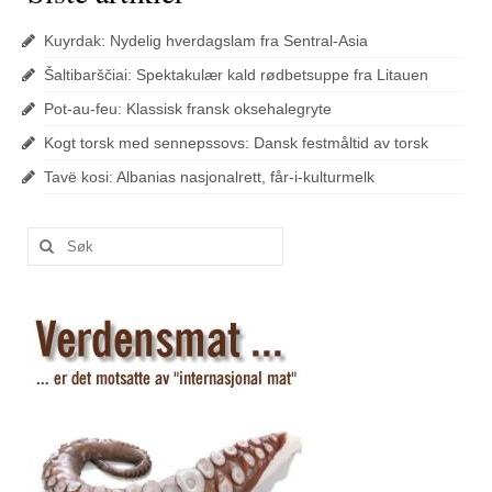
Kuyrdak: Nydelig hverdagslam fra Sentral-Asia
Šaltibarščiai: Spektakulær kald rødbetsuppe fra Litauen
Pot-au-feu: Klassisk fransk oksehalegryte
Kogt torsk med sennepssovs: Dansk festmåltid av torsk
Tavë kosi: Albanias nasjonalrett, får-i-kulturmelk