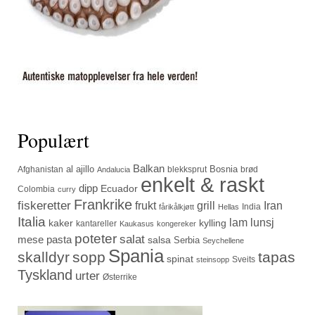
Populært
Balkan
al ajillo
Bosnia
Afghanistan
blekksprut
brød
Andalucia
enkelt & raskt
dipp
Ecuador
Colombia
curry
Frankrike
fiskeretter
frukt
grill
Iran
India
fårikålkjøtt
Hellas
Italia
lam
lunsj
kaker
kylling
kantareller
Kaukasus
kongereker
poteter
salat
mese
pasta
salsa
Serbia
Seychellene
Spania
skalldyr
sopp
tapas
spinat
Sveits
steinsopp
Tyskland
urter
Østerrike